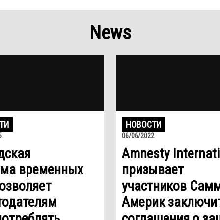
News
ТИ
НОВОСТИ
5
06/06/2022
дская
Amnesty Internati
ема временных
призывает
позволяет
участников Сам
тодателям
Америк заключи
потреблять
соглашения о за