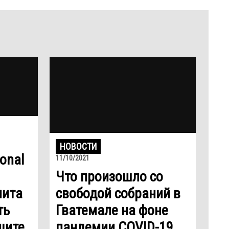
НОВОСТИ
onal
11/10/2021
Что произошло со
мита
свободой собраний в
ть
Гватемале на фоне
щите
пандемии COVID-19.