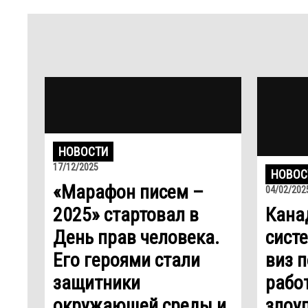
НОВОСТИ
17/12/2025
НОВОС
«Марафон писем –
04/02/202
2025» стартовал в
Кана
День прав человека.
сист
Его героями стали
виз 
защитники
рабо
окружающей среды и
злоу