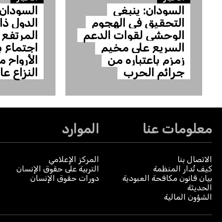
السودان: ينبغي
السودان:
التحقيق في الهجوم
الدول ذ
الوحشي لقوات الدعم
المرتفع 
السريع على مخيم
اجتماع ب
زمزم باعتباره من
الأرواح 
جرائم الحرب
النزاع عا
معلومات عنا
الموارد
الاتصال بنا
المركز الإعلامي
كيف تُدار المنظمة
التربية على حقوق الإنسان
بيان قانون مكافحة العبودية
دورات حقوق الإنسان
الحديثة
الشؤون المالية