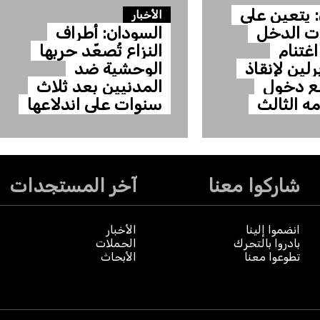
 يتعين على
الأخبار
ات الدخل
السودان: أطراف
اغتنام
النزاع تُصعّد حربها
رلين لإنقاذ
الوحشية ضد
مع دخول
المدنيين بعد ثلاث
مه الثالث
سنوات على اندلاعها
شاركوا معنا
آخر المستجدات
انضموا إلينا
الأخبار
بادروا بالتحرك
الحملات
تطوعوا معنا
الأبحاث