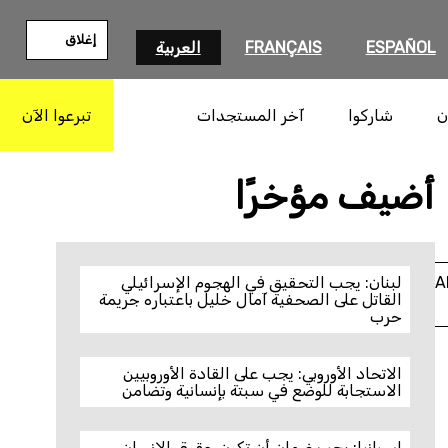
إغلاق
ESPAÑOL
FRANÇAIS
العربية
ن
شاركوا
آخر المستجدات
تبرعوا الآن
بحث
أضيف مؤخرًا
A
لبنان: يجب التحقيق في الهجوم الإسرائيلي
القاتل على الصحفية آمال خليل باعتباره جريمة
حرب
الاتحاد الأوروبي: يجب على القادة الأوروبيين
الاستجابة للوضع في سبتة بإنسانية وتضامن
إسبانيا: يجب ضمان أن تكون حقوق الإنسان