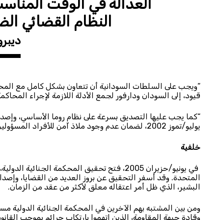
العدالة في الوقت المناسب
النظام القضائي الض
ديبرو
“ويجب على السلطات السودانية أن تتعاون بشكل كامل مع المحكم
قيود، إلى السودان ودارفور لجمع الأدلة اللازمة لإجراء المحاكمة
يوليو/تموز 2002، لضمان عدم وجود ملاذ آمن للأفراد المسؤولين عن الجرائم بموجب القانون الدولي في السودان”.
خلفية
في يونيو/حزيران 2005، فتح تحقيق المحكمة الجن
المتحدة. وقد أسفر التحقيق عن بروز العديد من القضايا، وإصدار
البشير، الذي ظل أمر اعتقاله معلق لأكثر من عقد من الزمان.
ومن بين المشتبه بهم الآخرين في المحكمة الجنائية الدولية مس
وقادة جبهة المقاومة، الذين اتهموا بارتكاب جرائم بموجب القانو