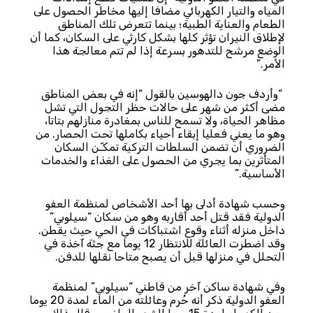
المياه والتيار الكهربائي مضافا إليها مخاطر الحصول على
الطعام والعناية الطبية؛ بينما تتعرض تلك المناطق
لإطلاق النيران تؤثر كلها بشكل كارثي على السكان، كما أن
الوضع مرشح للتدهور بسرعة إذا لم تتم معالجة هذا
الأمر.”
“وأردف جون دالهوسين بالقول “إنه في بعض المناطق
مضى أكثر من شهر على حالات حظر التجول التي تشل
مظاهر الحياة، ولا تسمح للناس بمغادرة منازلهم بتاتا،
وهو ما يعني فعليا إبقاء أحياء بكاملها تحت الحصار. من
الضروري أن تضمن السلطات التركية تمكـّن السكان
المتأثرين بما يجري من الحصول على الغذاء والخدمات
الأساسية.”
وحسب شهادة أدلى بها أحد الأشخاص لمنظمة العفو
الدولية فقد قتل أحد أقاربه وهو من سكان “سيلوبي”
داخل منزله أثناء وقوع اشتباكات في الحي حيث يقطن.
وقد اضطرت العائلة للانتظار 12 يوما مع جثة آخذة في
التحلل في منزلها قبل أن يصبح متاحا نقلها للدفن.
وفي شهادة ساكن آخر من قاطني “سيلوبي” لمنظمة
العفو الدولية ذكر أنه حُرم وعائلته من الماء لمدة 20 يوما