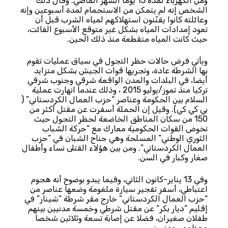
ومن الكهرباء لمدة 15 يوما الشهر الماضي. وقال ذلك
الشخص إنه لم يتمكن من الاستحمام لمدة أسبوعين وإنه
وعائلته كانوا يقنّنون استهلاكهم لمياه الشرب قبل أن
تعود إمدادات المياه بشكل غير متوقع الأسبوع الفائت،
حيث كانت المياه متقطعة منذ ذلك الحين.
ويأتي فرض حالات حظر التجول في سياق عمليات تقوم
بها الشرطة عادة، وتجريها قوات الجيش بشكل متزايد
أيضا، في البلدات والمدن الواقعة شرقي وجنوب شرقي
تركيا منذ تموز/يوليو 2015 ، وذلك عندما انهارت عملية
السلام بين الحكومة وعناصر “حزب العمال الكردستاني” (
بي كي كي). وقيل إن الحملة أسفرت عن مقتل أكثر من
150 من سكان المناطق الخاضعة لحظر التجول حيث
تخوض القوات الحكومية معارك مع “حركة الشباب
الثوري الوطني” المسلحة وهي جناح الشبان في “حزب
العمال الكردستاني”. ومن بين هؤلاء القتلى نساء وأطفال
صغار وكبار في السن.
وفي 13 يناير-كانون الثاني، وفيما يبدو بوضوح أنه هجوم
اعتباطي، أسفر تفجير سيارة ملغومة وضعها عناصر من
“حزب العمال الكردستاني” خارج مقر شرطة “شينار” في
إقليم “ديار بكر” عن مقتل شرطي وخمسة مدنيين بينهم
طفلان صغيران، فضلا عن إصابة تسعة وثلاثين شخصا
معظمهم مدنيون.