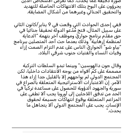
صورة دقيقة عما يحدث. كما تعرّض الأشخاصُ الذين
يجرؤون على البوح بتلك الانتهاكات الحاصلة للتهديد
والتحقيق الجنائي وغيرهما من أشكال المضايقة.
ففي إحدى الحوادث التي وقعت في 9 يناير/كانون الثاني
على سبيل المثال، فتح مُدّعو الدولة تحقيقا جنائيا في
حق مقدّم برنامج حواريّ وموظف آخر بتهمة “الدعاية
لمنظمة إرهابية” وذلك بعدما حث أحد المتصلين ببرنامج
“بياو شو” الحواريّ الناس على عدم التزام الصمت إزاء
وفيات النساء والفتيات جنوب شرقي البلاد.
وقال جون دالهوسين:” وبينما تبدو السلطات التركية
مصممة على كمّ أفواه من يوجه الانتقادات داخليا، لكن
المجتمع الدولي لم يواجههم إلا بالقليل جدا إزاء هذا
الأمر. إن الاعتبارات الاستراتيجية المتعلقة بالصراع في
سورية والجهود الدؤوبة للحصول على مساعدة تركيا في
الحد من تدفق اللاجئين إلى أوروبا يجب ألا تطغى على
المزاعم المتعلقة بوقوع انتهاكات جسيمة لحقوق
الإنسان. يجب على المجتمع الدولي ألا يتجاهل ما
يحدث.”