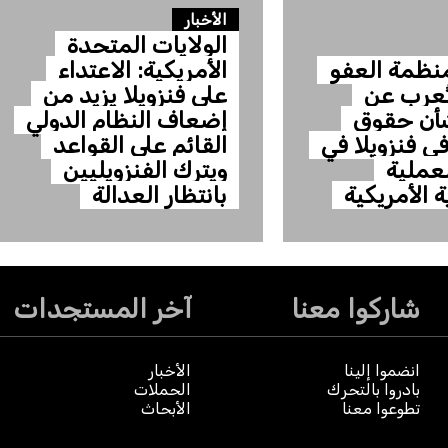
الأخبار
الولايات المتحدة
 منظمة العفو
الأمريكية: الاعتداء
تُعرب عن
على فنزويلا يزيد من
شأن حقوق
إضعاف النظام الدولي
في فنزويلا في
القائم على القواعد
عملية
ويترك الفنزويليين
 الأمريكية
بانتظار العدالة
شاركوا معنا
آخر المستجدات
انضموا إلينا
الأخبار
بادروا بالتحرك
الحملات
تطوعوا معنا
الأبحاث