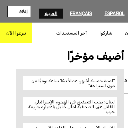
إغلاق
ESPAÑOL
FRANÇAIS
العربية
ن
شاركوا
آخر المستجدات
تبرعوا الآن
بحث
أضيف مؤخرًا
A
“لمدة خمسة أشهر، عملتُ 14 ساعة يوميًا من
دون استراحة”
لبنان: يجب التحقيق في الهجوم الإسرائيلي
القاتل على الصحفية آمال خليل باعتباره جريمة
حرب
الاتحاد الأوروبي: يجب على القادة الأوروبيين