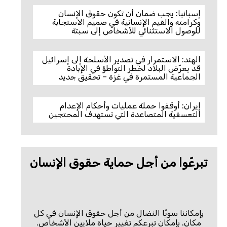
إسبانيا: يجب ضمان أن تكون حقوق الإنسان
وكرامته والقيم الإنسانية في صميم الاستجابة
للوصول الاستثنائي للأشخاص إلى سبتة
الهند: الاستمرار في تصدير الأسلحة إلى إسرائيل
قد يعرّض البلاد لخطر التواطؤ في الإبادة
الجماعية المستمرة في غزة – تحقيق جديد
إيران: أوقفوا حملة عمليات وأحكام الإعدام
التعسفية المتصاعدة التي تستهدف المحتجين
تبرعّوا من أجل حماية حقوق الإنسان
بإمكاننا سويًا النضال من أجل حقوق الإنسان في كل
مكان. بإمكان تبرعكم تغيير حياة ملايين الأشخاص.