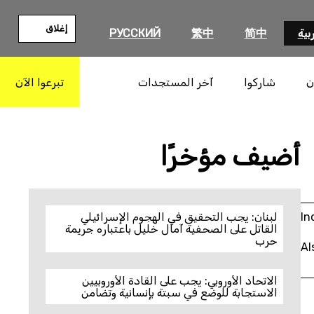
إغلاق
بية
简中
繁中
РУССКИЙ
ن
شاركوا
آخر المستجدات
تبرعوا الآن
بحث
أضيف مؤخرًا
In
لبنان: يجب التحقيق في الهجوم الإسرائيلي
القاتل على الصحفية آمال خليل باعتباره جريمة
حرب
Al
الاتحاد الأوروبي: يجب على القادة الأوروبيين
الاستجابة للوضع في سبتة بإنسانية وتضامن