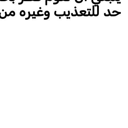
حد للتعذيب وغيره من