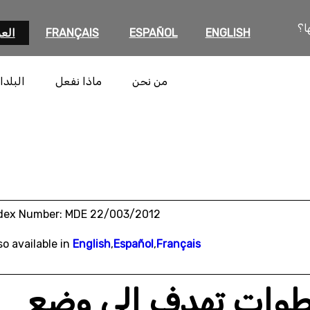
ا؟
ENGLISH
ESPAÑOL
FRANÇAIS
العر
من نحن
ماذا نفعل
البلدا
dex Number: MDE 22/003/2012
so available in
English
,
Español
,
Français
خطوات تهدف إلى وضع