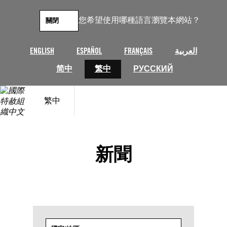
跳
至
您希望使用哪種語言瀏覽本網站？
關閉
主
要
內
ENGLISH
ESPAÑOL
FRANÇAIS
العربية
容
简中
繁中
РУССКИЙ
繁中
新聞