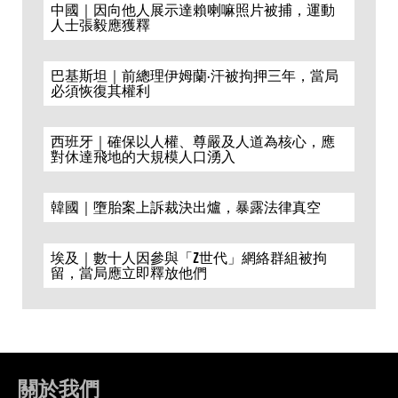
中國｜因向他人展示達賴喇嘛照片被捕，運動
人士張毅應獲釋
巴基斯坦｜前總理伊姆蘭·汗被拘押三年，當局
必須恢復其權利
西班牙｜確保以人權、尊嚴及人道為核心，應
對休達飛地的大規模人口湧入
韓國｜墮胎案上訴裁決出爐，暴露法律真空
埃及｜數十人因參與「Z世代」網絡群組被拘
留，當局應立即釋放他們
關於我們