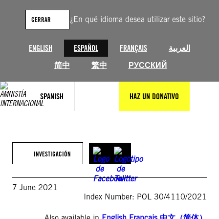
Saltar
al
¿En qué idioma desea utilizar este sitio?
CERRAR
contenido
ENGLISH
ESPAÑOL
FRANÇAIS
العربية
简中
繁中
РУССКИЙ
SPANISH
HAZ UN DONATIVO
INVESTIGACIÓN
7 June 2021
Index Number: POL 30/4110/2021
Also available in
English
,
Français
,
中文（简体）