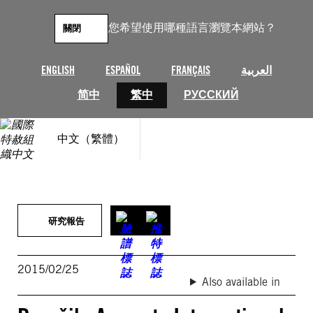
跳
至
您希望使用哪種語言瀏覽本網站？
關閉
主
要
內
ENGLISH
ESPAÑOL
FRANÇAIS
العربية
容
简中
繁中
РУССКИЙ
中文（繁體）
研究報告
2015/02/25
Also available in