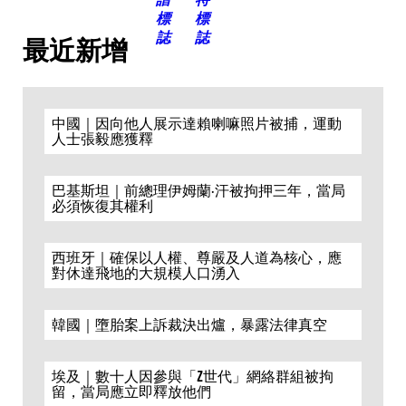
最近新增
中國｜因向他人展示達賴喇嘛照片被捕，運動
人士張毅應獲釋
巴基斯坦｜前總理伊姆蘭·汗被拘押三年，當局
必須恢復其權利
西班牙｜確保以人權、尊嚴及人道為核心，應
對休達飛地的大規模人口湧入
韓國｜墮胎案上訴裁決出爐，暴露法律真空
埃及｜數十人因參與「Z世代」網絡群組被拘
留，當局應立即釋放他們