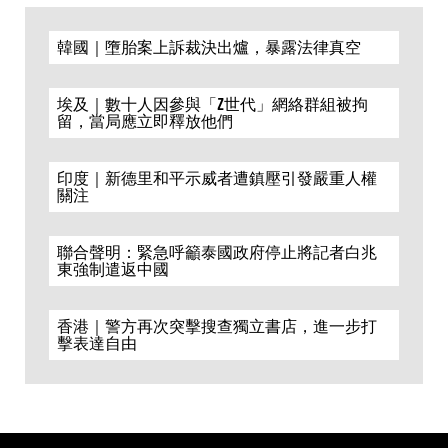
韓國｜墮胎案上訴裁決出爐，暴露法律真空
埃及｜數十人因參與「Z世代」網絡群組被拘
留，當局應立即釋放他們
印度｜新德里和平示威者遭鎮壓引發嚴重人權
關注
聯合聲明：緊急呼籲泰國政府停止將記者白兆
東強制遣返中國
香港｜警方再次突擊搜查獨立書店，進一步打
擊表達自由