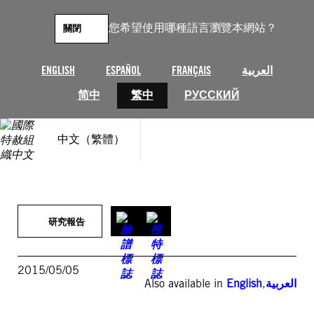
跳
至
您希望使用哪種語言瀏覽本網站？
關閉
主
要
內
ENGLISH
ESPAÑOL
FRANÇAIS
العربية
容
简中
繁中
РУССКИЙ
中文（繁體）
研究報告
2015/05/05
Also available in
English
,
العربية