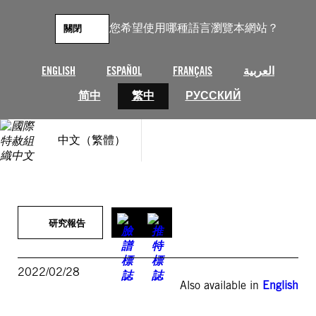
跳
至
您希望使用哪種語言瀏覽本網站？
關閉
主
要
內
ENGLISH
ESPAÑOL
FRANÇAIS
العربية
容
简中
繁中
РУССКИЙ
中文（繁體）
研究報告
2022/02/28
Also available in
English