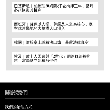
巴基斯坦｜前總理伊姆蘭·汗被拘押三年，當局
必須恢復其權利
西班牙｜確保以人權、尊嚴及人道為核心，應
對休達飛地的大規模人口湧入
韓國｜墮胎案上訴裁決出爐，暴露法律真空
埃及｜數十人因參與「Z世代」網絡群組被拘
留，當局應立即釋放他們
關於我們
我們的治理方式