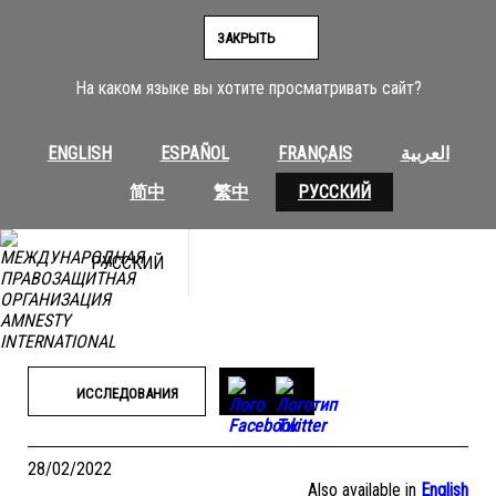
Перейти
к
ЗАКРЫТЬ
содержимому
На каком языке вы хотите просматривать сайт?
ENGLISH
ESPAÑOL
FRANÇAIS
العربية
简中
繁中
РУССКИЙ
РУССКИЙ
ИССЛЕДОВАНИЯ
28/02/2022
Also available in
English