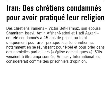
Iran: Des chrétiens condamnés
pour avoir pratiqué leur religion
Des chrétiens iraniens – Victor Bet-Tamraz, son épouse
Shamiram Issavi, Amin Afshar-Naderi et Hadi Asgari –
ont été condamnés à 45 ans de prison au total
uniquement pour avoir pratiqué leur foi chrétienne,
notamment en se réunissant pour Noël et pour prier dans
des domiciles particuliers (« église domestiques »). S’ils
venaient à être emprisonnés, Amnesty International les
considèrerait comme des prisonniers d’opinion.