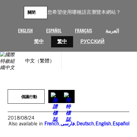
跳
至
您希望使用哪種語言瀏覽本網站？
關閉
主
要
內
ENGLISH
ESPAÑOL
FRANÇAIS
العربية
容
简中
繁中
РУССКИЙ
中文（繁體）
倡議行動
2018/08/24
Also available in
French
,
فارسی
,
Deutsch
,
English
,
Español