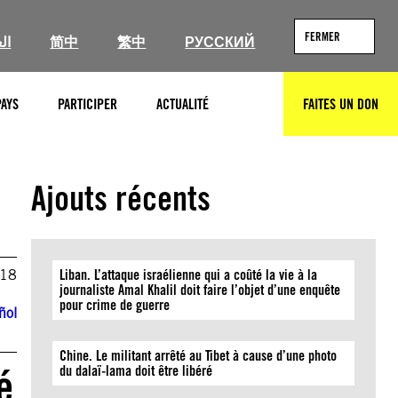
FERMER
ال
简中
繁中
РУССКИЙ
PAYS
PARTICIPER
ACTUALITÉ
FAITES UN DON
RECHERCHER
Ajouts récents
018
Liban. L’attaque israélienne qui a coûté la vie à la
journaliste Amal Khalil doit faire l’objet d’une enquête
pour crime de guerre
ñol
Chine. Le militant arrêté au Tibet à cause d’une photo
é
du dalaï-lama doit être libéré