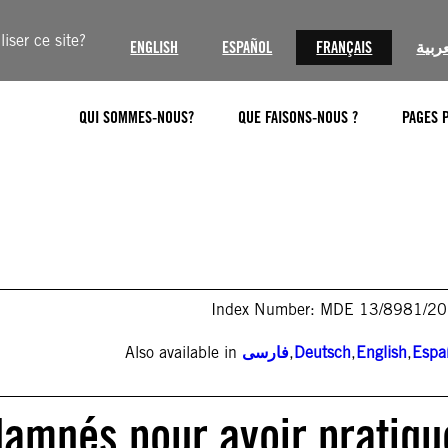
iser ce site?
ENGLISH
ESPAÑOL
FRANÇAIS
عربية
QUI SOMMES-NOUS?
QUE FAISONS-NOUS ?
PAGES 
Index Number: MDE 13/8981/2
Also available in
فارسی
,
Deutsch
,
English
,
Espa
damnés pour avoir pratiqu