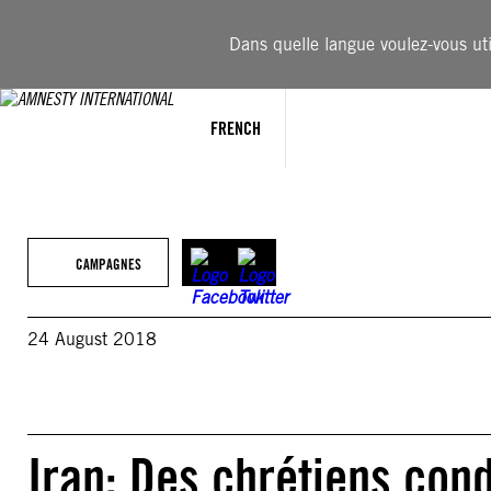
Aller
au
Dans quelle langue voulez-vous util
contenu
FRENCH
CAMPAGNES
24 August 2018
Iran: Des chrétiens con