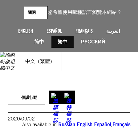
跳
至
您希望使用哪種語言瀏覽本網站？
關閉
主
要
內
ENGLISH
ESPAÑOL
FRANÇAIS
العربية
容
简中
繁中
РУССКИЙ
中文（繁體）
倡議行動
2020/09/02
Also available in
Russian
,
English
,
Español
,
Français