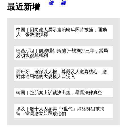
最近新增
中國｜因向他人展示達賴喇嘛照片被捕，運動
人士張毅應獲釋
巴基斯坦｜前總理伊姆蘭·汗被拘押三年，當局
必須恢復其權利
西班牙｜確保以人權、尊嚴及人道為核心，應
對休達飛地的大規模人口湧入
韓國｜墮胎案上訴裁決出爐，暴露法律真空
埃及｜數十人因參與「Z世代」網絡群組被拘
留，當局應立即釋放他們