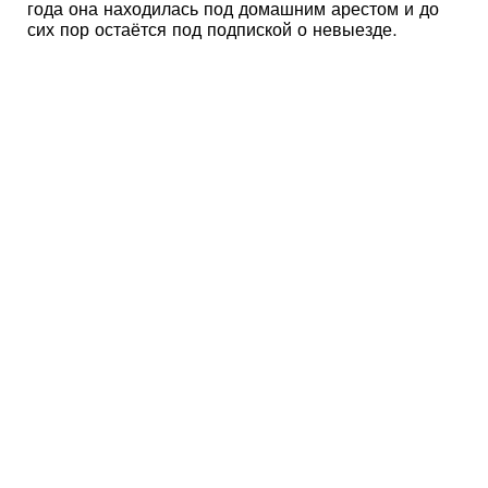
года она находилась под домашним арестом и до
сих пор остаётся под подпиской о невыезде.