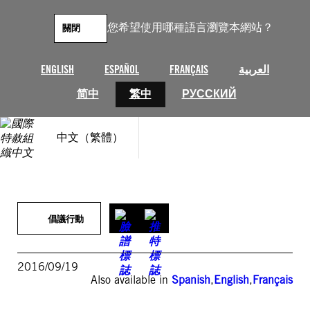
跳
至
您希望使用哪種語言瀏覽本網站？
關閉
主
要
內
ENGLISH
ESPAÑOL
FRANÇAIS
العربية
容
简中
繁中
РУССКИЙ
中文（繁體）
倡議行動
2016/09/19
Also available in
Spanish
,
English
,
Français