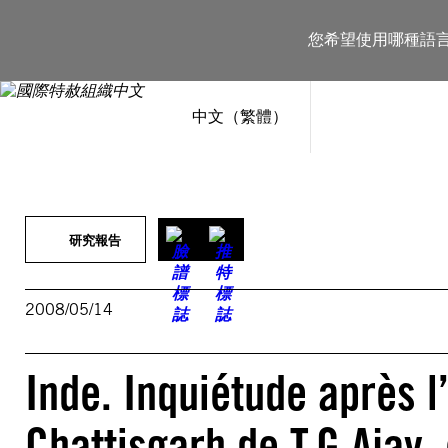
跳
至
您希望使用哪種語
主
要
內
容
中文（繁體）
研究報告
2008/05/14
Inde. Inquiétude après l
Chattisgarh de T.G.Ajay,