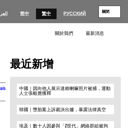
關閉
العرب
简中
繁中
РУССКИЙ
關於我們
最新消息
SEARC
最近新增
ais
中國｜因向他人展示達賴喇嘛照片被捕，運動
人士張毅應獲釋
韓國｜墮胎案上訴裁決出爐，暴露法律真空
埃及｜數十人因參與「Z世代」網絡群組被拘