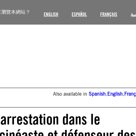
言瀏覽本網站？
ENGLISH
ESPAÑOL
FRANÇAIS
ية
Also available in
Spanish
,
English
,
Franç
’arrestation dans le
 cinéaste et défenseur des