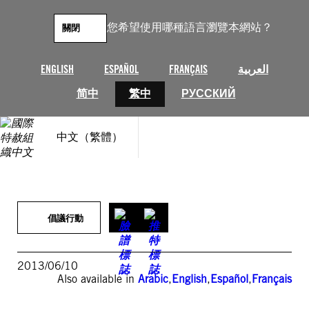
跳
至
您希望使用哪種語言瀏覽本網站？
關閉
主
要
內
ENGLISH
ESPAÑOL
FRANÇAIS
العربية
容
简中
繁中
РУССКИЙ
中文（繁體）
倡議行動
2013/06/10
Also available in
Arabic
,
English
,
Español
,
Français