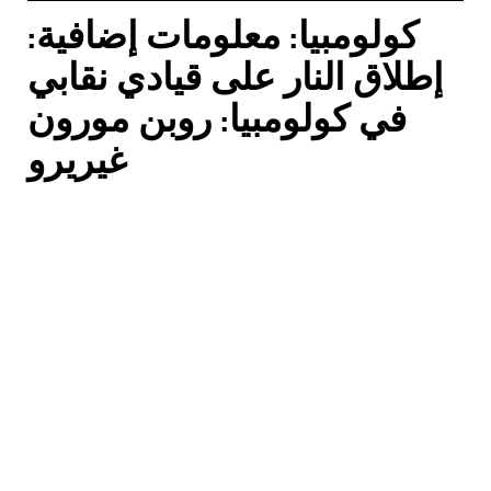
كولومبيا: معلومات إضافية:
إطلاق النار على قيادي نقابي
في كولومبيا: روبن مورون
غيريرو