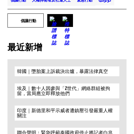
倡議行動
人權捍衛者及社運人士
緊急行動
كولومبيا
倡議行動
最近新增
韓國｜墮胎案上訴裁決出爐，暴露法律真空
埃及｜數十人因參與「Z世代」網絡群組被拘
留，當局應立即釋放他們
印度｜新德里和平示威者遭鎮壓引發嚴重人權
關注
聯合聲明：緊急呼籲泰國政府停止將記者白兆