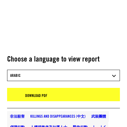
Choose a language to view report
ARABIC
DOWNLOAD PDF
非法殺害
KILLINGS AND DISAPPEARANCES (中文)
武裝團體