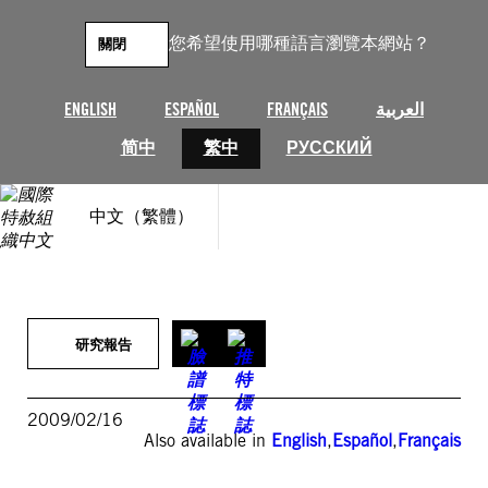
跳
至
您希望使用哪種語言瀏覽本網站？
關閉
主
要
內
ENGLISH
ESPAÑOL
FRANÇAIS
العربية
容
简中
繁中
РУССКИЙ
中文（繁體）
研究報告
2009/02/16
Also available in
English
,
Español
,
Français