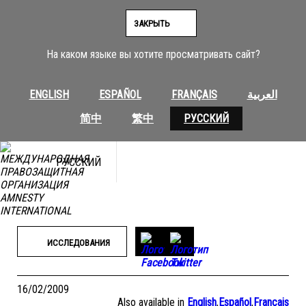
Перейти
к
ЗАКРЫТЬ
содержимому
На каком языке вы хотите просматривать сайт?
ENGLISH
ESPAÑOL
FRANÇAIS
العربية
简中
繁中
РУССКИЙ
РУССКИЙ
ИССЛЕДОВАНИЯ
16/02/2009
Also available in
English
,
Español
,
Français