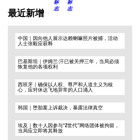
最近新增
中国｜因向他人展示达赖喇嘛照片被捕，活动
人士张毅应获释
巴基斯坦｜伊姆兰·汗已被关押三年，当局必须
恢复他的各项权利
西班牙｜确保以人权、尊严和人道主义为核
心，应对休达飞地异常的人口涌入
韩国｜堕胎案上诉裁决，暴露法律真空
埃及｜数十人因参与“Z世代”网络团体被拘留，
当局应立即将其释放