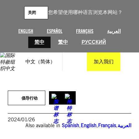
跳
至
您希望使用哪种语言浏览本网站？
关闭
内
容
ENGLISH
ESPAÑOL
FRANÇAIS
العربية
简中
繁中
РУССКИЙ
中文（简体）
加入我们
倡导行动
2024/01/26
Also available in
Spanish
,
English
,
Français
,
العربية