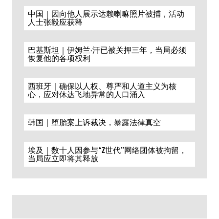
中国｜因向他人展示达赖喇嘛照片被捕，活动
人士张毅应获释
巴基斯坦｜伊姆兰·汗已被关押三年，当局必须
恢复他的各项权利
西班牙｜确保以人权、尊严和人道主义为核
心，应对休达飞地异常的人口涌入
韩国｜堕胎案上诉裁决，暴露法律真空
埃及｜数十人因参与“Z世代”网络团体被拘留，
当局应立即将其释放