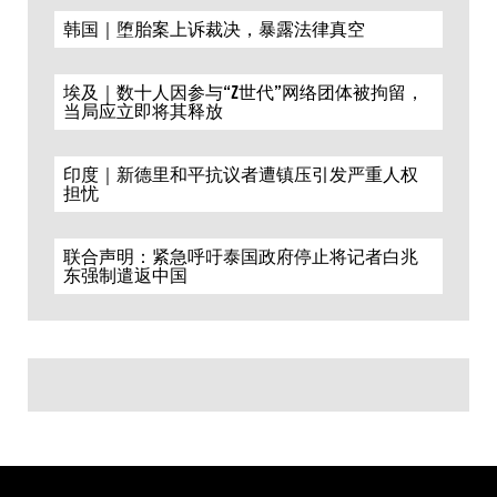
韩国｜堕胎案上诉裁决，暴露法律真空
埃及｜数十人因参与“Z世代”网络团体被拘留，
当局应立即将其释放
印度｜新德里和平抗议者遭镇压引发严重人权
担忧
联合声明：紧急呼吁泰国政府停止将记者白兆
东强制遣返中国