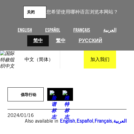
跳
至
您希望使用哪种语言浏览本网站？
关闭
内
容
ENGLISH
ESPAÑOL
FRANÇAIS
العربية
简中
繁中
РУССКИЙ
中文（简体）
加入我们
倡导行动
2024/01/16
Also available in
English
,
Español
,
Français
,
العربية