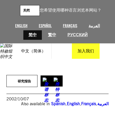
跳
至
您希望使用哪种语言浏览本网站？
关闭
内
容
ENGLISH
ESPAÑOL
FRANÇAIS
العربية
简中
繁中
РУССКИЙ
中文（简体）
加入我们
研究报告
2002/10/07
Also available in
Spanish
,
English
,
Français
,
العربية