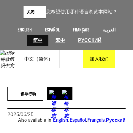
跳
至
您希望使用哪种语言浏览本网站？
关闭
内
容
ENGLISH
ESPAÑOL
FRANÇAIS
العربية
简中
繁中
РУССКИЙ
中文（简体）
加入我们
倡导行动
2025/06/25
Also available in
English
,
Español
,
Français
,
Русский