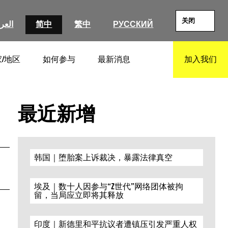
关闭
العرب
简中
繁中
РУССКИЙ
/地区
如何参与
最新消息
加入我们
SEARCH
最近新增
韩国｜堕胎案上诉裁决，暴露法律真空
埃及｜数十人因参与“Z世代”网络团体被拘
留，当局应立即将其释放
印度｜新德里和平抗议者遭镇压引发严重人权