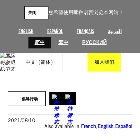
跳
至
您希望使用哪种语言浏览本网站？
关闭
内
容
ENGLISH
ESPAÑOL
FRANÇAIS
العربية
简中
繁中
РУССКИЙ
中文（简体）
加入我们
倡导行动
2021/08/10
Also available in
French
,
English
,
Español