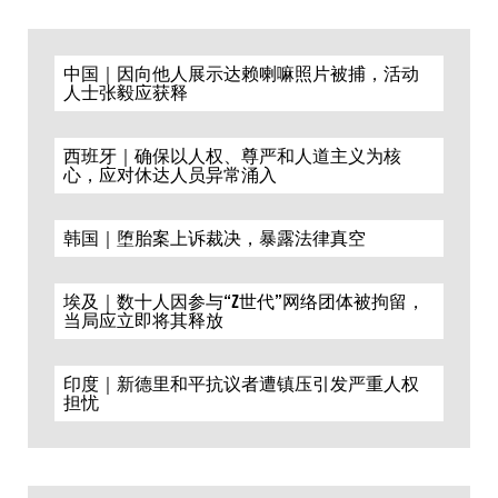
中国｜因向他人展示达赖喇嘛照片被捕，活动
人士张毅应获释
西班牙｜确保以人权、尊严和人道主义为核
心，应对休达人员异常涌入
韩国｜堕胎案上诉裁决，暴露法律真空
埃及｜数十人因参与“Z世代”网络团体被拘留，
当局应立即将其释放
印度｜新德里和平抗议者遭镇压引发严重人权
担忧