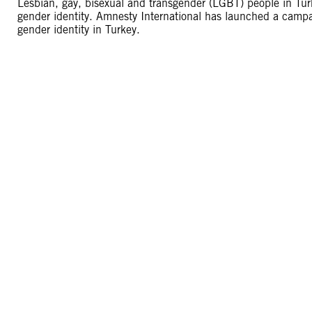
Lesbian, gay, bisexual and transgender (LGBT) people in Turk
gender identity. Amnesty International has launched a campai
gender identity in Turkey.