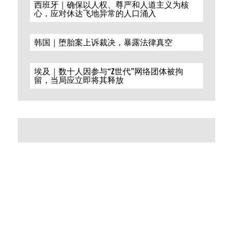
西班牙｜确保以人权、尊严和人道主义为核
心，应对休达飞地异常的人口涌入
韩国｜堕胎案上诉裁决，暴露法律真空
埃及｜数十人因参与“Z世代”网络团体被拘
留，当局应立即将其释放