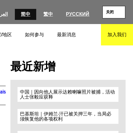
关闭
العرب
简中
繁中
РУССКИЙ
/地区
如何参与
最新消息
加入我们
SEARCH
最近新增
ais
中国｜因向他人展示达赖喇嘛照片被捕，活动
人士张毅应获释
巴基斯坦｜伊姆兰·汗已被关押三年，当局必
须恢复他的各项权利