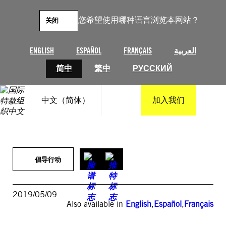
跳
至
您希望使用哪种语言浏览本网站？
关闭
内
容
ENGLISH
ESPAÑOL
FRANÇAIS
العربية
简中
繁中
РУССКИЙ
中文（简体）
加入我们
倡导行动
2019/05/09
Also available in
English
,
Español
,
Français