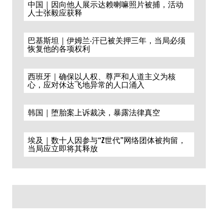
中国｜因向他人展示达赖喇嘛照片被捕，活动
人士张毅应获释
巴基斯坦｜伊姆兰·汗已被关押三年，当局必须
恢复他的各项权利
西班牙｜确保以人权、尊严和人道主义为核
心，应对休达飞地异常的人口涌入
韩国｜堕胎案上诉裁决，暴露法律真空
埃及｜数十人因参与“Z世代”网络团体被拘留，
当局应立即将其释放