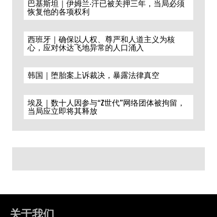
巴基斯坦｜伊姆兰·汗已被关押三年，当局必须
恢复他的各项权利
西班牙｜确保以人权、尊严和人道主义为核
心，应对休达飞地异常的人口涌入
韩国｜堕胎案上诉裁决，暴露法律真空
埃及｜数十人因参与“Z世代”网络团体被拘留，
当局应立即将其释放
关于我们