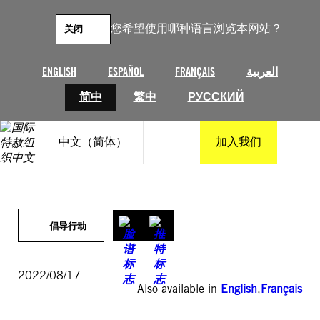
跳
至
您希望使用哪种语言浏览本网站？
关闭
内
容
ENGLISH
ESPAÑOL
FRANÇAIS
العربية
简中
繁中
РУССКИЙ
中文（简体）
加入我们
倡导行动
2022/08/17
Also available in
English
,
Français