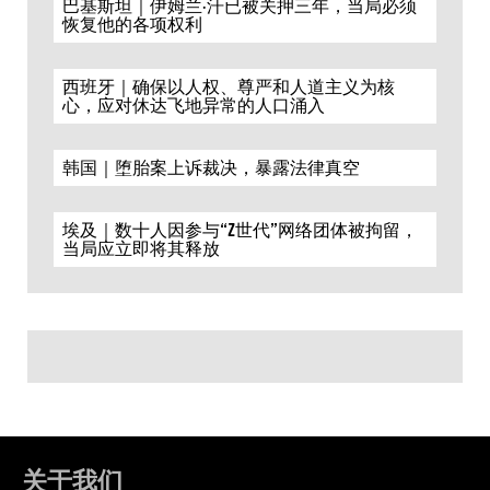
巴基斯坦｜伊姆兰·汗已被关押三年，当局必须
恢复他的各项权利
西班牙｜确保以人权、尊严和人道主义为核
心，应对休达飞地异常的人口涌入
韩国｜堕胎案上诉裁决，暴露法律真空
埃及｜数十人因参与“Z世代”网络团体被拘留，
当局应立即将其释放
关于我们