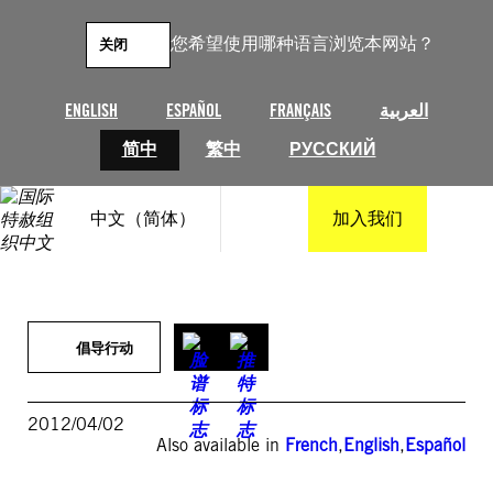
跳
至
您希望使用哪种语言浏览本网站？
关闭
内
容
ENGLISH
ESPAÑOL
FRANÇAIS
العربية
简中
繁中
РУССКИЙ
中文（简体）
加入我们
倡导行动
2012/04/02
Also available in
French
,
English
,
Español