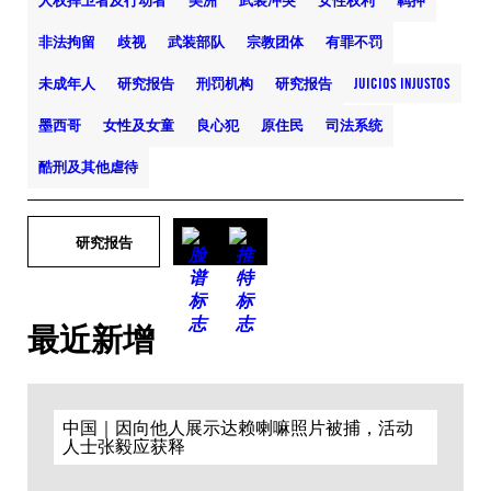
人权捍卫者及行动者
美洲
武装冲突
女性权利
羁押
非法拘留
歧视
武装部队
宗教团体
有罪不罚
未成年人
研究报告
刑罚机构
研究报告
JUICIOS INJUSTOS
墨西哥
女性及女童
良心犯
原住民
司法系统
酷刑及其他虐待
研究报告
最近新增
中国｜因向他人展示达赖喇嘛照片被捕，活动
人士张毅应获释