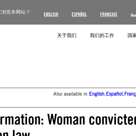
言浏览本网站？
ENGLISH
ESPAÑOL
FRANÇAIS
ية
关于我们
我们的工作
国家
Also available in
English
,
Español
,
Franç
formation: Woman convicte
on law