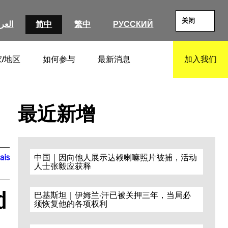
关闭
العرب
简中
繁中
РУССКИЙ
/地区
如何参与
最新消息
加入我们
SEARCH
最近新增
ais
中国｜因向他人展示达赖喇嘛照片被捕，活动
人士张毅应获释
d
巴基斯坦｜伊姆兰·汗已被关押三年，当局必
须恢复他的各项权利