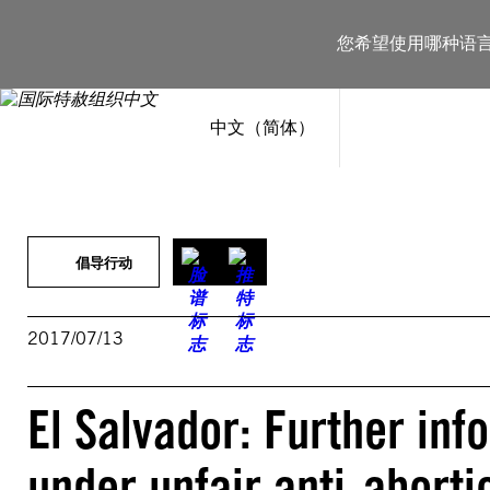
跳
至
您希望使用哪种语
内
容
中文（简体）
倡导行动
2017/07/13
El Salvador: Further in
under unfair anti-aborti