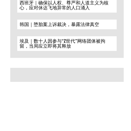
西班牙｜确保以人权、尊严和人道主义为核
心，应对休达飞地异常的人口涌入
韩国｜堕胎案上诉裁决，暴露法律真空
埃及｜数十人因参与“Z世代”网络团体被拘
留，当局应立即将其释放