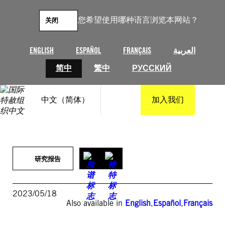
跳
至
您希望使用哪种语言浏览本网站？
关闭
内
容
ENGLISH
ESPAÑOL
FRANÇAIS
العربية
简中
繁中
РУССКИЙ
中文（简体）
加入我们
研究报告
2023/05/18
Also available in
English
,
Español
,
Français