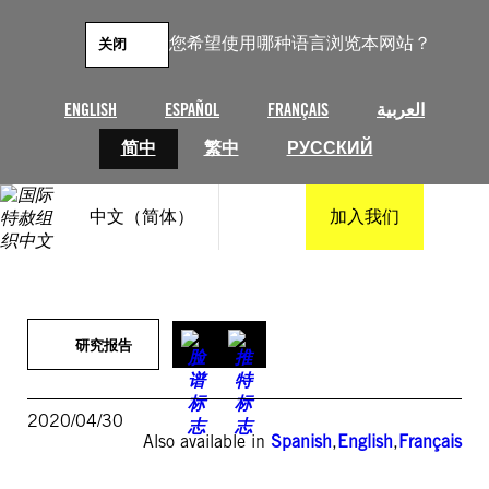
跳
至
您希望使用哪种语言浏览本网站？
关闭
内
容
ENGLISH
ESPAÑOL
FRANÇAIS
العربية
简中
繁中
РУССКИЙ
中文（简体）
加入我们
研究报告
2020/04/30
Also available in
Spanish
,
English
,
Français