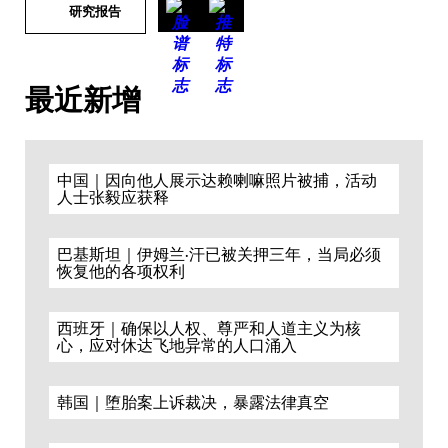
研究报告
最近新增
中国｜因向他人展示达赖喇嘛照片被捕，活动
人士张毅应获释
巴基斯坦｜伊姆兰·汗已被关押三年，当局必须
恢复他的各项权利
西班牙｜确保以人权、尊严和人道主义为核
心，应对休达飞地异常的人口涌入
韩国｜堕胎案上诉裁决，暴露法律真空