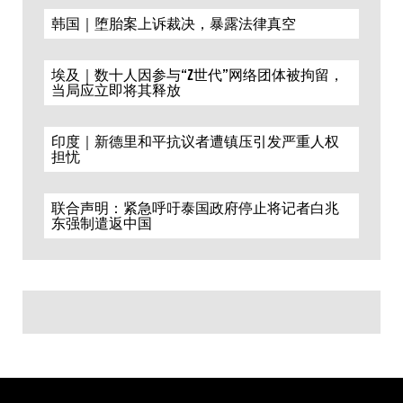
韩国｜堕胎案上诉裁决，暴露法律真空
埃及｜数十人因参与“Z世代”网络团体被拘留，
当局应立即将其释放
印度｜新德里和平抗议者遭镇压引发严重人权
担忧
联合声明：紧急呼吁泰国政府停止将记者白兆
东强制遣返中国