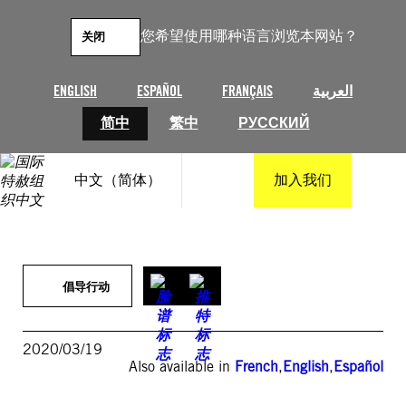
跳
至
您希望使用哪种语言浏览本网站？
关闭
内
容
ENGLISH
ESPAÑOL
FRANÇAIS
العربية
简中
繁中
РУССКИЙ
中文（简体）
加入我们
倡导行动
2020/03/19
Also available in
French
,
English
,
Español