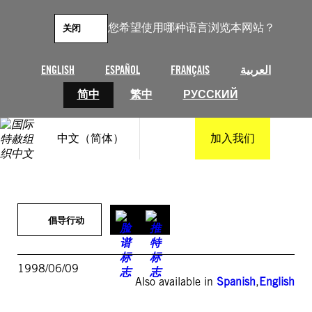
跳
至
您希望使用哪种语言浏览本网站？
关闭
内
容
ENGLISH
ESPAÑOL
FRANÇAIS
العربية
简中
繁中
РУССКИЙ
中文（简体）
加入我们
倡导行动
1998/06/09
Also available in
Spanish
,
English