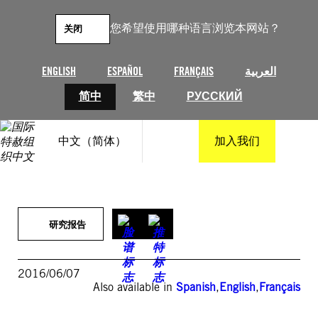
跳
至
您希望使用哪种语言浏览本网站？
关闭
内
容
ENGLISH
ESPAÑOL
FRANÇAIS
العربية
简中
繁中
РУССКИЙ
中文（简体）
加入我们
研究报告
2016/06/07
Also available in
Spanish
,
English
,
Français