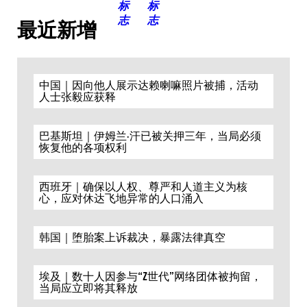
最近新增
中国｜因向他人展示达赖喇嘛照片被捕，活动
人士张毅应获释
巴基斯坦｜伊姆兰·汗已被关押三年，当局必须
恢复他的各项权利
西班牙｜确保以人权、尊严和人道主义为核
心，应对休达飞地异常的人口涌入
韩国｜堕胎案上诉裁决，暴露法律真空
埃及｜数十人因参与“Z世代”网络团体被拘留，
当局应立即将其释放