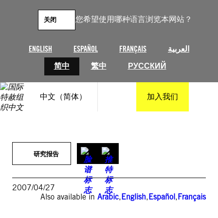
跳
至
您希望使用哪种语言浏览本网站？
关闭
内
容
ENGLISH
ESPAÑOL
FRANÇAIS
العربية
简中
繁中
РУССКИЙ
中文（简体）
加入我们
研究报告
2007/04/27
Also available in
Arabic
,
English
,
Español
,
Français