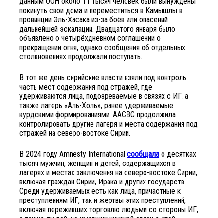
данным ООН около 11 тысяч человек были вынуждены
покинуть свои дома и переместиться в Камышлы в
провинции Эль-Хасака из-за боёв или опасений
дальнейшей эскалации. Двадцатого января было
объявлено о четырёхдневном соглашении о
прекращении огня, однако сообщения об отдельных
столкновениях продолжали поступать.
В тот же день сирийские власти взяли под контроль
часть мест содержания под стражей, где
удерживаются лица, подозреваемые в связях с ИГ, а
также лагерь «Аль-Холь», ранее удерживаемые
курдскими формированиями. ААСВС продолжила
контролировать другие лагеря и места содержания под
стражей на северо-востоке Сирии.
В 2024 году Amnesty International
сообщала
о десятках
тысяч мужчин, женщин и детей, содержащихся в
лагерях и местах заключения на северо-востоке Сирии,
включая граждан Сирии, Ирака и других государств.
Среди удерживаемых есть как лица, причастные к
преступлениям ИГ, так и жертвы этих преступлений,
включая переживших торговлю людьми со стороны ИГ,