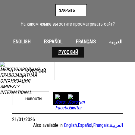
Перейти
к
ЗАКРЫТЬ
содержимому
На каком языке вы хотите просматривать сайт?
ENGLISH
ESPAÑOL
FRANÇAIS
العربية
РУССКИЙ
РУССКИЙ
©Rami Alsayed/NurPhoto via Getty Images
НОВОСТИ
21/01/2026
Also available in
English
,
Español
,
Français
,
العربية