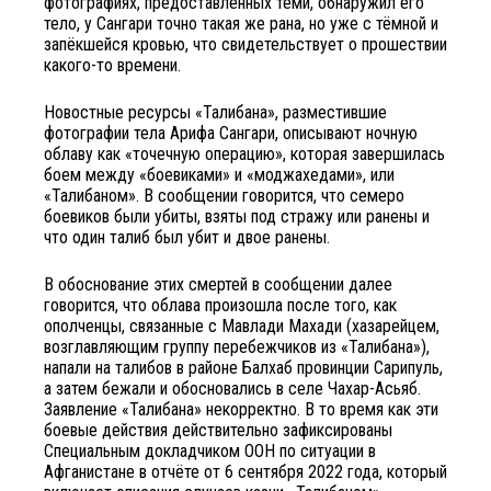
фотографиях, предоставленных теми, обнаружил его
тело, у Сангари точно такая же рана, но уже с тёмной и
запёкшейся кровью, что свидетельствует о прошествии
какого-то времени.
Новостные ресурсы «Талибана», разместившие
фотографии тела Арифа Сангари, описывают ночную
облаву как «точечную операцию», которая завершилась
боем между «боевиками» и «моджахедами», или
«Талибаном». В сообщении говорится, что семеро
боевиков были убиты, взяты под стражу или ранены и
что один талиб был убит и двое ранены.
В обоснование этих смертей в сообщении далее
говорится, что облава произошла после того, как
ополченцы, связанные с Мавлади Махади (хазарейцем,
возглавляющим группу перебежчиков из «Талибана»),
напали на талибов в районе Балхаб провинции Сарипуль,
а затем бежали и обосновались в селе Чахар-Асьяб.
Заявление «Талибана» некорректно. В то время как эти
боевые действия действительно зафиксированы
Специальным докладчиком ООН по ситуации в
Афганистане в отчёте от 6 сентября 2022 года, который