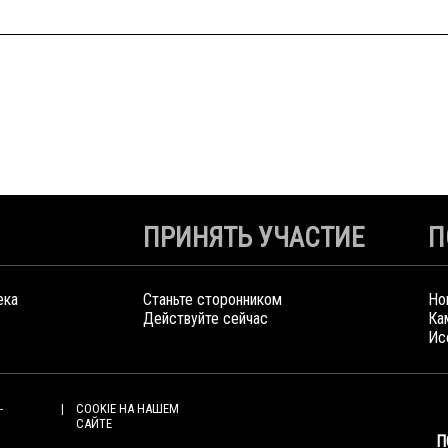
ПРИНЯТЬ УЧАСТИЕ
П
ека
Станьте сторонником
Но
Действуйте сейчас
Ка
Ис
-
COOKIE НА НАШЕМ
САЙТЕ
П