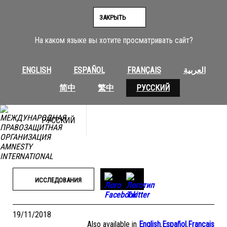
Перейти
к
ЗАКРЫТЬ
содержимому
На каком языке вы хотите просматривать сайт?
ENGLISH
ESPAÑOL
FRANÇAIS
العربية
简中
繁中
РУССКИЙ
РУССКИЙ
ИССЛЕДОВАНИЯ
19/11/2018
Also available in
English
,
Español
,
Français