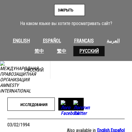
Перейти
к
ЗАКРЫТЬ
содержимому
На каком языке вы хотите просматривать сайт?
ENGLISH
ESPAÑOL
FRANÇAIS
العربية
简中
繁中
РУССКИЙ
РУССКИЙ
ИССЛЕДОВАНИЯ
03/02/1994
Also available in
English
,
Español