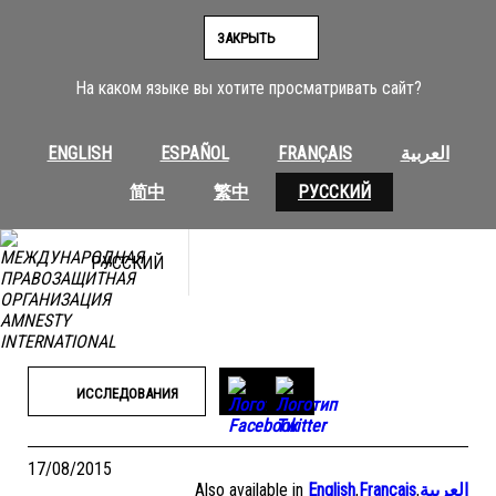
Перейти
к
ЗАКРЫТЬ
содержимому
На каком языке вы хотите просматривать сайт?
ENGLISH
ESPAÑOL
FRANÇAIS
العربية
简中
繁中
РУССКИЙ
РУССКИЙ
ИССЛЕДОВАНИЯ
17/08/2015
Also available in
English
,
Français
,
العربية