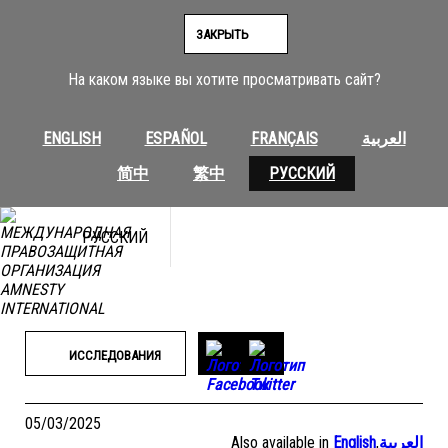
Перейти
к
ЗАКРЫТЬ
содержимому
На каком языке вы хотите просматривать сайт?
ENGLISH
ESPAÑOL
FRANÇAIS
العربية
简中
繁中
РУССКИЙ
РУССКИЙ
ИССЛЕДОВАНИЯ
05/03/2025
Also available in
English
,
العربية