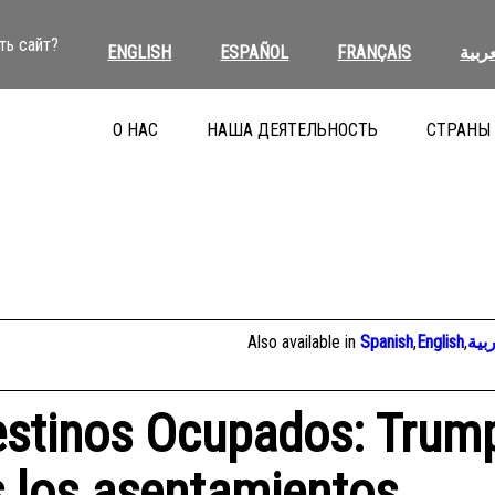
ть сайт?
ENGLISH
ESPAÑOL
FRANÇAIS
عربية
О НАС
НАША ДЕЯТЕЛЬНОСТЬ
СТРАНЫ
Also available in
Spanish
,
English
,
بية
alestinos Ocupados: Trum
 los asentamientos