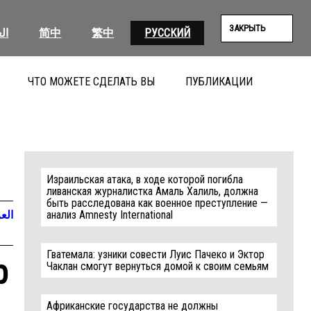
ЗАКРЫТЬ
ال
简中
繁中
РУССКИЙ
ЧТО МОЖЕТЕ СДЕЛАТЬ ВЫ
ПУБЛИКАЦИИ
ПОИС
Израильская атака, в ходе которой погибла
ливанская журналистка Амаль Халиль, должна
быть расследована как военное преступление —
العر
анализ Amnesty International
Гватемала: узники совести Луис Пачеко и Эктор
p
Чаклан смогут вернуться домой к своим семьям
Африканские государства не должны