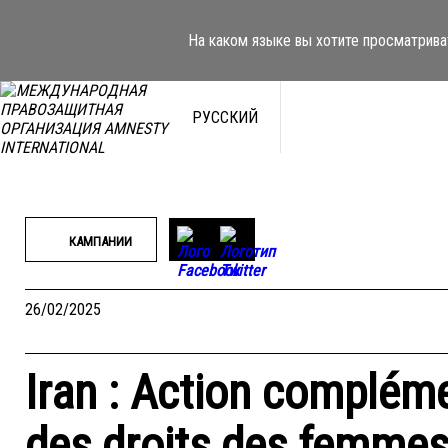
Перейти
к
На каком языке вы хотите просматрива
содержимому
РУССКИЙ
КАМПАНИИ
26/02/2025
Iran : Action compléme
des droits des femme