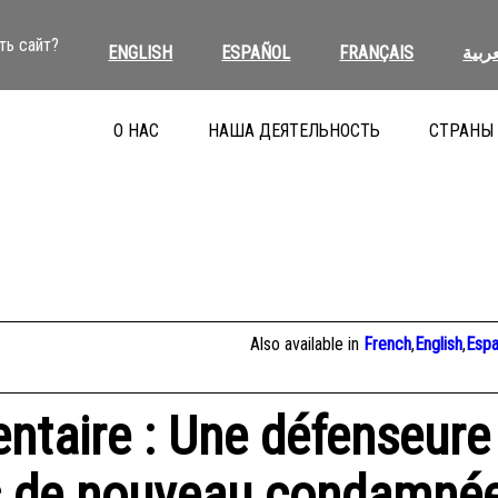
ть сайт?
ENGLISH
ESPAÑOL
FRANÇAIS
عربية
О НАС
НАША ДЕЯТЕЛЬНОСТЬ
СТРАНЫ
Also available in
French
,
English
,
Espa
ntaire : Une défenseure
s de nouveau condamné