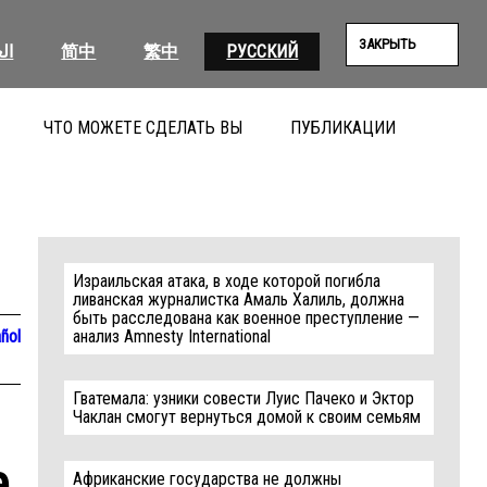
ЗАКРЫТЬ
ال
简中
繁中
РУССКИЙ
ЧТО МОЖЕТЕ СДЕЛАТЬ ВЫ
ПУБЛИКАЦИИ
ПОИС
Израильская атака, в ходе которой погибла
ливанская журналистка Амаль Халиль, должна
быть расследована как военное преступление —
ñol
анализ Amnesty International
Гватемала: узники совести Луис Пачеко и Эктор
Чаклан смогут вернуться домой к своим семьям
e
Африканские государства не должны