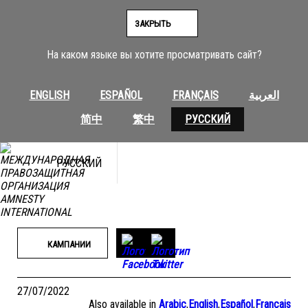
Перейти
к
ЗАКРЫТЬ
содержимому
На каком языке вы хотите просматривать сайт?
ENGLISH
ESPAÑOL
FRANÇAIS
العربية
简中
繁中
РУССКИЙ
РУССКИЙ
КАМПАНИИ
27/07/2022
Also available in
Arabic
,
English
,
Español
,
Français