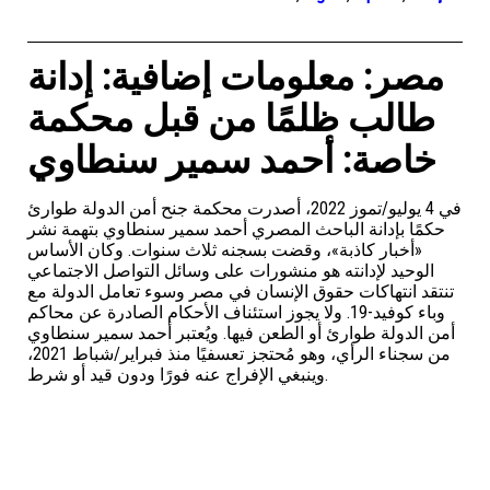
مصر: معلومات إضافية: إدانة
طالب ظلمًا من قبل محكمة
خاصة: أحمد سمير سنطاوي
في 4 يوليو/تموز 2022، أصدرت محكمة جنح أمن الدولة طوارئ
حكمًا بإدانة الباحث المصري أحمد سمير سنطاوي بتهمة نشر
«أخبار كاذبة»، وقضت بسجنه ثلاث سنوات. وكان الأساس
الوحيد لإدانته هو منشورات على وسائل التواصل الاجتماعي
تنتقد انتهاكات حقوق الإنسان في مصر وسوء تعامل الدولة مع
وباء كوفيد-19. ولا يجوز استئناف الأحكام الصادرة عن محاكم
أمن الدولة طوارئ أو الطعن فيها. ويُعتبر أحمد سمير سنطاوي
من سجناء الرأي، وهو مُحتجز تعسفيًا منذ فبراير/شباط 2021،
وينبغي الإفراج عنه فورًا ودون قيد أو شرط.