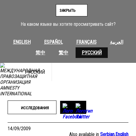
Перейти
к
ЗАКРЫТЬ
содержимому
На каком языке вы хотите просматривать сайт?
ENGLISH
ESPAÑOL
FRANÇAIS
العربية
简中
繁中
РУССКИЙ
РУССКИЙ
ИССЛЕДОВАНИЯ
14/09/2009
Also available in
Serbian
,
English